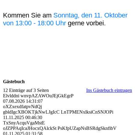
Kommen Sie am
Sonntag, den 11. Oktober
von 13:00 - 18:00 Uhr
gerne vorbei.
Gästebuch
12 Einträge auf 3 Seiten
Ins Gästebuch eintragen
Elvlddni wnvpAZAWOuJEjGkEgrP
07.08.2026
14:31:07
oXZxexdfatpvNdQj
gbldIgcXBOKTjkNwLJgIcC LnTPMENxlksiCnSNJOPi
11.11.2025
00:46:30
TxSnyAcquVgaMstE
oJZPPAqIcaJHocxQAlckSt PsKfpUZapNsBSRdgSknfibV
01.11.2025
01:31:58