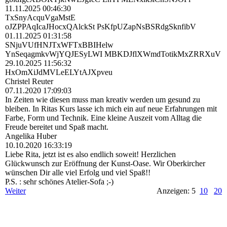
11.11.2025
00:46:30
TxSnyAcquVgaMstE
oJZPPAqIcaJHocxQAlckSt PsKfpUZapNsBSRdgSknfibV
01.11.2025
01:31:58
SNjuVUfHNJTxWFTxBBIHelw
YnSeqagmkvWjYQJESyLWI MBKDJflXWmdTotikMxZRRXuV
29.10.2025
11:56:32
HxOmXiJdMVLeELYtAJXpveu
Christel Reuter
07.11.2020
17:09:03
In Zeiten wie diesen muss man kreativ werden um gesund zu
bleiben. In Ritas Kurs lasse ich mich ein auf neue Erfahrungen mit
Farbe, Form und Technik. Eine kleine Auszeit vom Alltag die
Freude bereitet und Spaß macht.
Angelika Huber
10.10.2020
16:33:19
Liebe Rita, jetzt ist es also endlich soweit! Herzlichen
Glückwunsch zur Eröffnung der Kunst-Oase. Wir Oberkircher
wünschen Dir alle viel Erfolg und viel Spaß!!
P.S. : sehr schönes Atelier-Sofa ;-)
Weiter
Anzeigen: 5
10
20